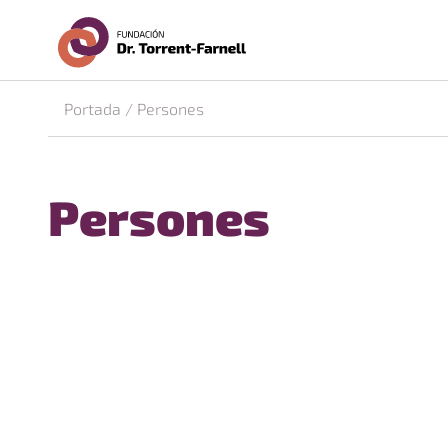
Fundació Dr. Torrent-Fa
Ves al contingut principal
Portada
/
Persones
Persones