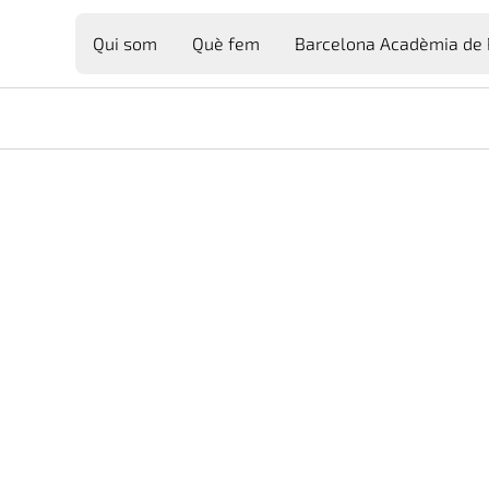
rnell
Qui som
Què fem
Barcelona Acadèmia de 