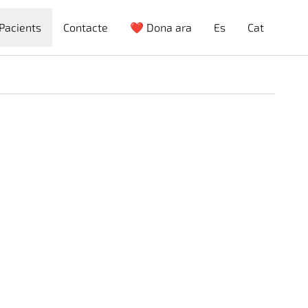
Pacients
Contacte
❤️ Dona ara
Es
Cat