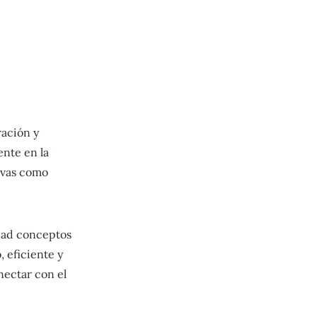
ración y
ente en la
tivas como
idad conceptos
, eficiente y
nectar con el