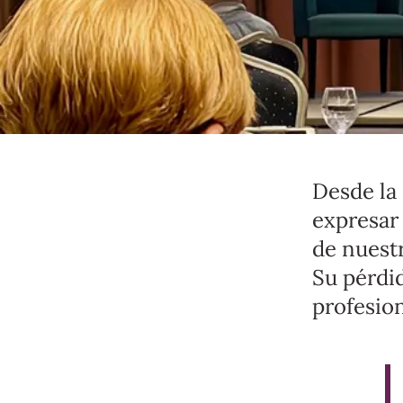
Desde la
expresar
de nuest
Su pérdi
profesio