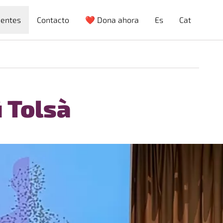
ientes
Contacto
❤️ Dona ahora
Es
Cat
 Tolsà