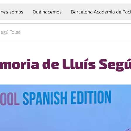
arnell
énes somos
Qué hacemos
Barcelona Academia de Pac
Segú Tolsà
moria de Lluís Segú