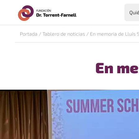
Fundación Dr. Torrent-F
Qui
Saltar al contenido principal
Portada
/
Tablero de noticias
/
En memoria de Lluís 
En me