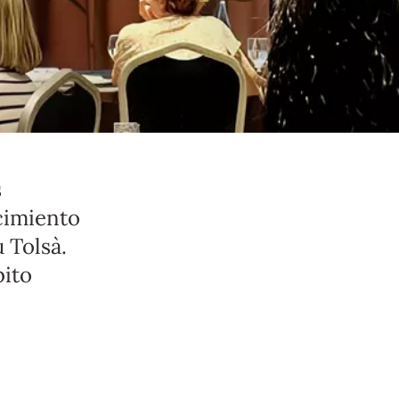
s
cimiento
 Tolsà.
bito