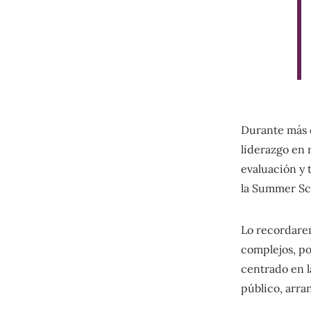
Durante más d
liderazgo en 
evaluación y 
la Summer Sch
Lo recordarem
complejos, po
centrado en l
público, arra