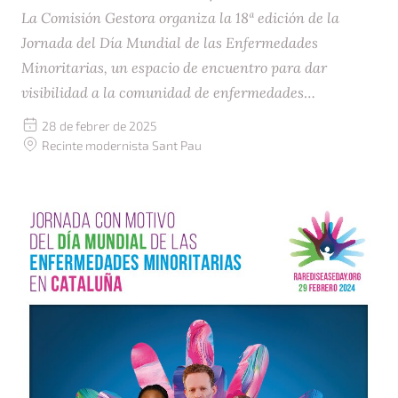
La Comisión Gestora organiza la 18ª edición de la
Jornada del Día Mundial de las Enfermedades
Minoritarias, un espacio de encuentro para dar
visibilidad a la comunidad de enfermedades
minoritarias y reflexionar sobre la equidad en el
Fecha:
28 de febrer de 2025
acceso a la salud y la investigación.
Ubicación:
Recinte modernista Sant Pau