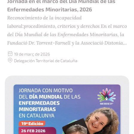
Jornada en el marco del Día Mundial de las
Enfermedades Minoritarias, 2026
Reconocimiento de la incapacidad
laboral:procedimiento, criterios y derechos En el marco
del Día Mundial de las Enfermedades Minoritarias, la
Fundació Dr. Torrent-Farnell y la Associació Distonia
Catalunya organizan esta jornada satélite con el
Fecha:
19 de març de 2026
objetivo de ofrecer información útil, comprensible y
Ubicación:
Delegación Territorial de Cataluña
práctica sobre los trámites vinculados a la valoración
de la discapacidad y al reconocimiento de […]