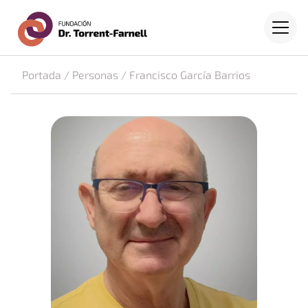
Fundación Dr. Torrent-Farne
Saltar al contenido principal
Menú
Portada
/
Personas
/
Francisco García Barrios