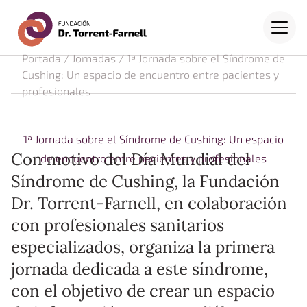
Fundación Dr. Torrent-Farne
Saltar al contenido principal
Menú
Portada
/
Jornadas
/
1ª Jornada sobre el Síndrome de
Cushing: Un espacio de encuentro entre pacientes y
profesionales
1ª Jornada sobre el Síndrome de Cushing: Un espacio
Con motivo del Día Mundial del
de encuentro entre pacientes y profesionales
Síndrome de Cushing, la Fundación
Dr. Torrent-Farnell, en colaboración
con profesionales sanitarios
especializados, organiza la primera
jornada dedicada a este síndrome,
con el objetivo de crear un espacio