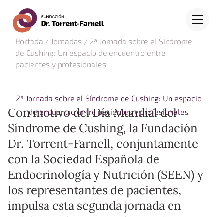
Fundación Dr. Torrent-Farne
Saltar al contenido principal
Menú
Portada
/
Jornadas
/
2ª Jornada sobre el Síndrome
de Cushing: Un espacio de encuentro entre
pacientes y profesionales
2ª Jornada sobre el Síndrome de Cushing: Un espacio
Con motivo del Día Mundial del
de encuentro entre pacientes y profesionales
Síndrome de Cushing, la Fundación
Dr. Torrent-Farnell, conjuntamente
con la Sociedad Española de
Endocrinología y Nutrición (SEEN) y
los representantes de pacientes,
impulsa esta segunda jornada en